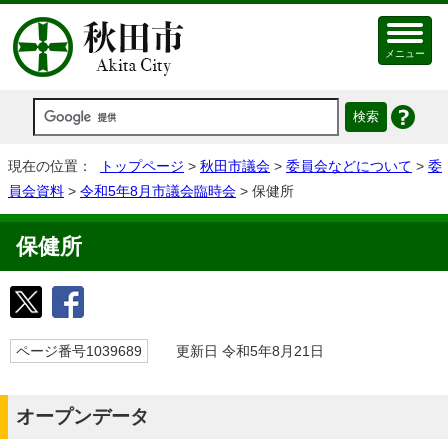
メニュー
現在の位置：
トップページ
>
秋田市議会
>
委員会などについて
>
委
員会資料
>
令和5年8月市議会臨時会
> 保健所
保健所
ページ番号1039689
更新日 令和5年8月21日
オープンデータ