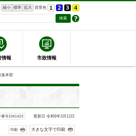
縮小
標準
拡大
背景色
者情報
市政情報
推進本部
更新日 令和6年3月12日
番号1041423
大きな文字で印刷
印刷