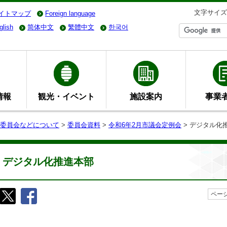
文字サイズ
イトマップ
Foreign language
glish
简体中文
繁體中文
한국어
情報
観光・イベント
施設案内
事業
委員会などについて
>
委員会資料
>
令和6年2月市議会定例会
> デジタル化
デジタル化推進本部
ページ