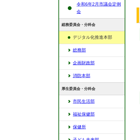
令和6年2月市議会定例
会
総務委員会・分科会
デジタル化推進本部
総務部
企画財政部
消防本部
厚生委員会・分科会
市民生活部
福祉保健部
保健所
子ども未来部