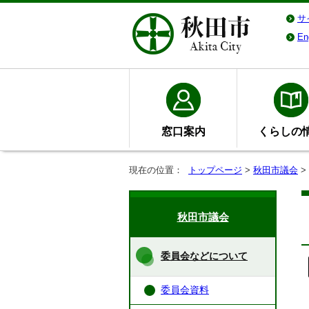
サ
En
窓口案内
くらしの
現在の位置：
トップページ
>
秋田市議会
>
秋田市議会
委員会などについて
委員会資料