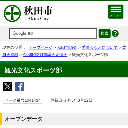
メニュー
現在の位置：
トップページ
>
秋田市議会
>
委員会などについて
>
委
員会資料
>
令和6年2月市議会定例会
> 観光文化スポーツ部
観光文化スポーツ部
ページ番号1041434
更新日 令和6年3月12日
オープンデータ