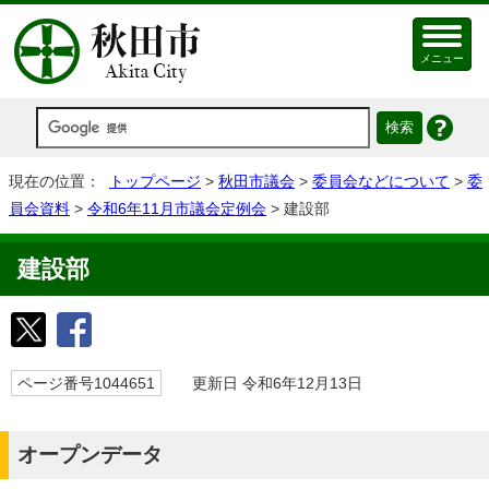
メニュー
現在の位置：
トップページ
>
秋田市議会
>
委員会などについて
>
委
員会資料
>
令和6年11月市議会定例会
> 建設部
建設部
ページ番号1044651
更新日 令和6年12月13日
オープンデータ