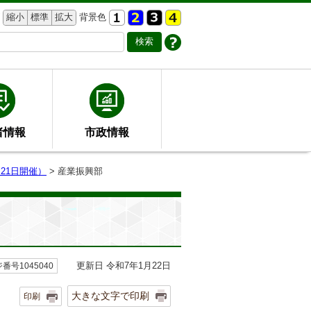
縮小
標準
拡大
背景色
者情報
市政情報
21日開催）
> 産業振興部
更新日 令和7年1月22日
番号1045040
大きな文字で印刷
印刷