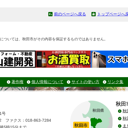
前のページへ戻る
トップページへ
については、秋田市がその内容を保証するものではありません。
著作権
個人情報について
サイトの使い方
リンク集
秋田
秋
1号
秋
 ファクス：018-863-7284
ま
後5時15分まで