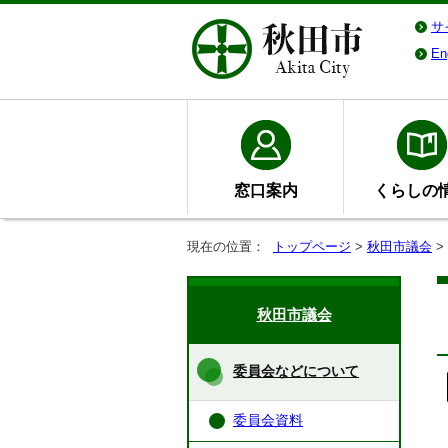
サ
En
窓口案内
くらしの
現在の位置：
トップページ
>
秋田市議会
>
秋田市議会
委員会などについて
委員会資料