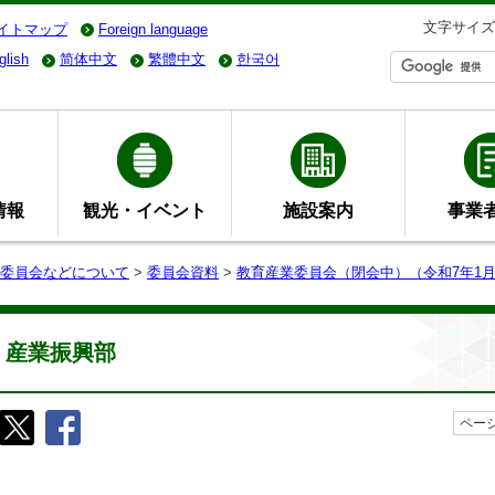
文字サイズ
イトマップ
Foreign language
glish
简体中文
繁體中文
한국어
情報
観光・イベント
施設案内
事業
委員会などについて
>
委員会資料
>
教育産業委員会（閉会中）（令和7年1月
産業振興部
ページ