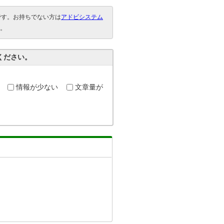
要です。お持ちでない方は
アドビシステム
。
ください。
情報が少ない
文章量が