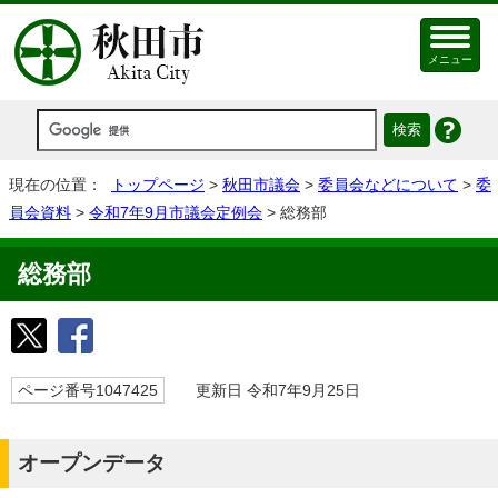
メニュー
現在の位置：
トップページ
>
秋田市議会
>
委員会などについて
>
委
員会資料
>
令和7年9月市議会定例会
> 総務部
総務部
ページ番号1047425
更新日 令和7年9月25日
オープンデータ