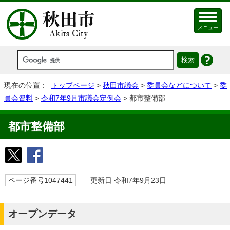
メニュー
現在の位置：
トップページ
>
秋田市議会
>
委員会などについて
>
委
員会資料
>
令和7年9月市議会定例会
> 都市整備部
都市整備部
ページ番号1047441
更新日 令和7年9月23日
オープンデータ