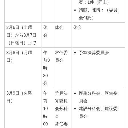
案：1件（同上）
請願、陳情：（委員
会付託）
3月6日（土曜
休
休会
休会
日）から3月7日
会
（日曜日）まで
3月8日（月曜
午
常任委
予算決算委員会
日）
前9
員会
時
30
分
3月9日（火曜
午
予算決
厚生分科会、厚生委
日）
前
算委員
員会
10
会分科
建設分科会、建設委
時
会
員会
00
常任委