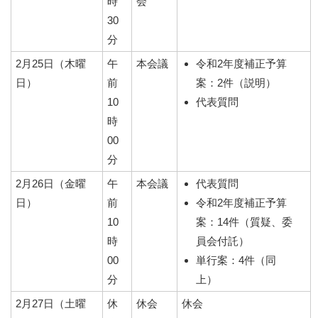
時
会
30
分
2月25日（木曜
午
本会議
令和2年度補正予算
日）
前
案：2件（説明）
10
代表質問
時
00
分
2月26日（金曜
午
本会議
代表質問
日）
前
令和2年度補正予算
10
案：14件（質疑、委
時
員会付託）
00
単行案：4件（同
分
上）
2月27日（土曜
休
休会
休会