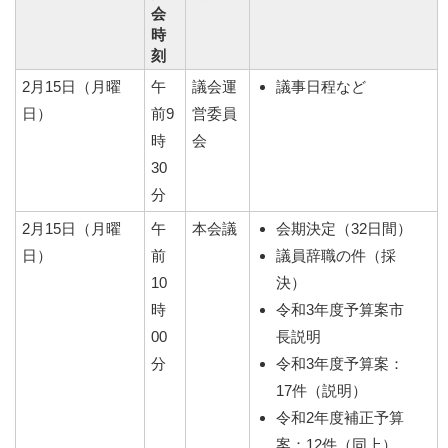
会
時
刻
2月15日（月曜
午
議会運
議事日程など
日）
前9
営委員
時
会
30
分
2月15日（月曜
午
本会議
会期決定（32日間）
日）
前
議員辞職の件（採
10
決）
時
令和3年度予算案市
00
長説明
分
令和3年度予算案：
17件（説明）
令和2年度補正予算
案：12件（同上）