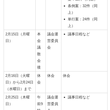
条例案：32件（同
上）
単行案：24件（同
上）
2月15日（月曜
本
議会運
議事日程など
日）
会
営委員
議
会
散
会
後
2月16日（火曜
休
休会
休会
日）から2月24日
会
（水曜日）まで
2月25日（木曜
午
議会運
議事日程など
日）
前9
営委員