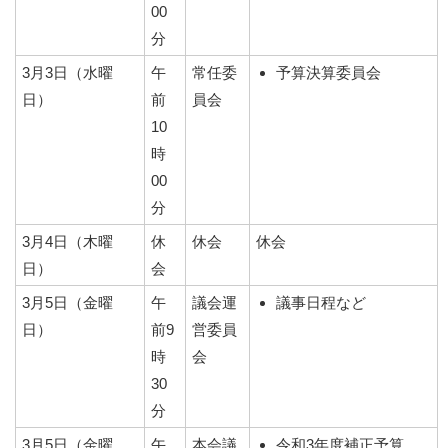
00
分
3月3日（水曜
午
常任委
予算決算委員会
日）
前
員会
10
時
00
分
3月4日（木曜
休
休会
休会
日）
会
3月5日（金曜
午
議会運
議事日程など
日）
前9
営委員
時
会
30
分
3月5日（金曜
午
本会議
令和3年度補正予算