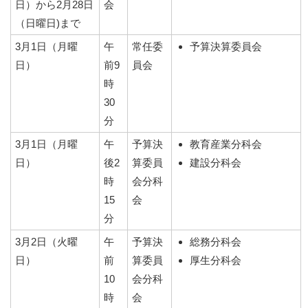
日）から2月28日
会
（日曜日)まで
3月1日（月曜
午
常任委
予算決算委員会
日）
前9
員会
時
30
分
3月1日（月曜
午
予算決
教育産業分科会
日）
後2
算委員
建設分科会
時
会分科
15
会
分
3月2日（火曜
午
予算決
総務分科会
日）
前
算委員
厚生分科会
10
会分科
時
会