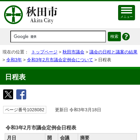
メニュー
現在の位置：
トップページ
>
秋田市議会
>
議会の日程と議案の結果
>
令和3年
>
令和3年2月市議会定例会について
> 日程表
日程表
ページ番号1028082
更新日 令和3年3月18日
令和3年2月市議会定例会日程表
月日
開
会議
摘要