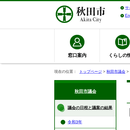
サ
En
窓口案内
くらしの
現在の位置：
トップページ
>
秋田市議会
>
秋田市議会
議会の日程と議案の結果
令和3年