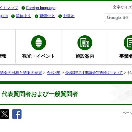
文字サイズ
イトマップ
Foreign language
glish
简体中文
繁體中文
한국어
情報
観光・イベント
施設案内
事業
議会の日程と議案の結果
>
令和3年
>
令和3年2月市議会定例会について
> 
代表質問者および一般質問者
ページ