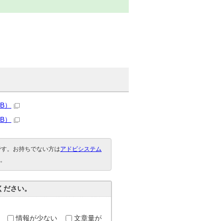
KB）
KB）
要です。お持ちでない方は
アドビシステム
。
ください。
情報が少ない
文章量が