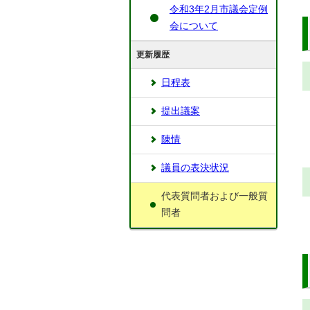
令和3年2月市議会定例
会について
更新履歴
日程表
提出議案
陳情
議員の表決状況
代表質問者および一般質
問者