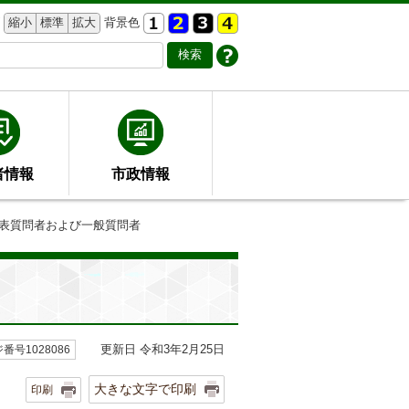
縮小
標準
拡大
背景色
者情報
市政情報
代表質問者および一般質問者
更新日 令和3年2月25日
番号1028086
大きな文字で印刷
印刷