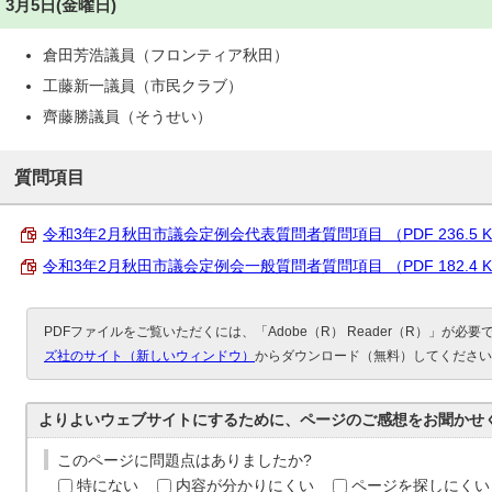
3月5日(金曜日)
倉田芳浩議員（フロンティア秋田）
工藤新一議員（市民クラブ）
齊藤勝議員（そうせい）
質問項目
令和3年2月秋田市議会定例会代表質問者質問項目 （PDF 236.5 
令和3年2月秋田市議会定例会一般質問者質問項目 （PDF 182.4 
PDFファイルをご覧いただくには、「Adobe（R） Reader（R）」が必
ズ社のサイト（新しいウィンドウ）
からダウンロード（無料）してください
よりよいウェブサイトにするために、ページのご感想をお聞かせ
このページに問題点はありましたか?
特にない
内容が分かりにくい
ページを探しにくい