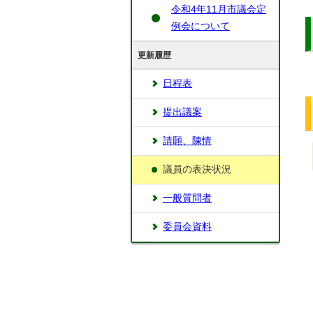
令和4年11月市議会定
例会について
更新履歴
日程表
提出議案
請願、陳情
議員の表決状況
一般質問者
委員会資料