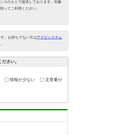
ンスのもとで提供しております。対象
則ってご利用ください。
要です。お持ちでない方は
アドビシステム
。
ください。
情報が少ない
文章量が