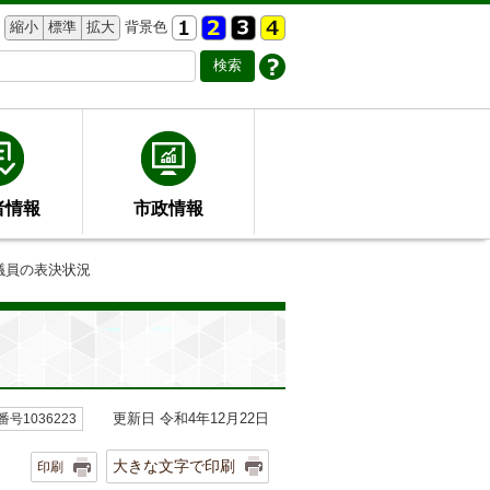
縮小
標準
拡大
背景色
者情報
市政情報
議員の表決状況
更新日 令和4年12月22日
号1036223
大きな文字で印刷
印刷