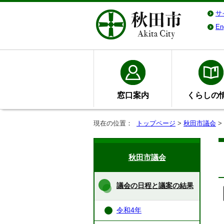
サ
En
窓口案内
くらしの
現在の位置：
トップページ
>
秋田市議会
>
秋田市議会
議会の日程と議案の結果
令和4年