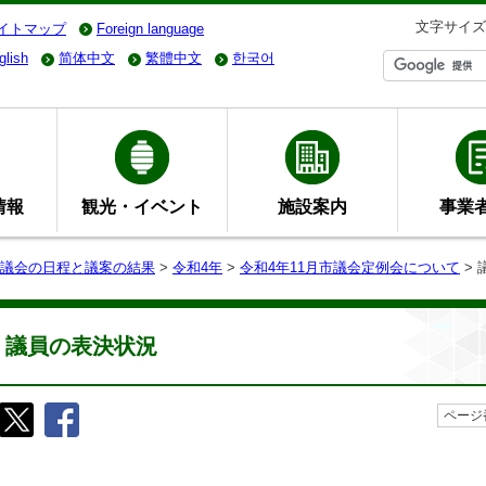
文字サイズ
イトマップ
Foreign language
glish
简体中文
繁體中文
한국어
情報
観光・イベント
施設案内
事業
議会の日程と議案の結果
>
令和4年
>
令和4年11月市議会定例会について
> 
議員の表決状況
ページ番