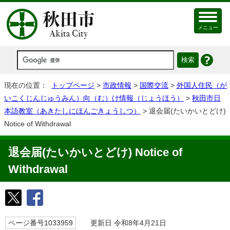
メニュー
現在の位置：
トップページ
>
市政情報
>
国際交流
>
外国人住民（が
いこくじんじゅうみん）向（む）け情報（じょうほう）
>
秋田市日
本語教室（あきたしにほんごきょうしつ）
> 退会届(たいかいとどけ)
Notice of Withdrawal
退会届(たいかいとどけ) Notice of
Withdrawal
ページ番号1033959
更新日 令和8年4月21日