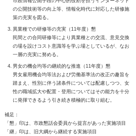
市政情報公開手段の中心的役割を担うインターネット
の公開技術等の向上等、情報化時代に対応した研修施
策の充実を図る。
異業種での研修等の充実（11年度）懇
民間との合同研修等により異業種との交流、意見交換
の場を設けコスト意識等を学ぶ場としているが、なお
一層の充実に努める。
男女の機会均等の継続的な推進（11年度）懇
男女雇用機会均等法および労働基準法の改正の趣旨を
踏まえ、性別に伴う諸条件については配慮しつつ、女
性の職域拡大や配置・登用についてはその能力を十分
に発揮できるよう引き続き積極的に取り組む。
補足：
「懇」印は、市政懇話会委員から提言があった実施項目
「継」印は、旧大綱から継続する実施項目