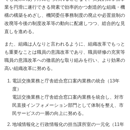
業を円滑に遂行できる簡素で効率的かつ創造的な組織・機
構の構築をめざし、機関委任事務制度の廃止や必置規制の
改廃等今後の制度改革等の動向に配慮しつつ、総合的な見
直しを進める。
また、組織は人なりと言われるように、組織改革でもっと
も重要なことは職員の意識改革であり、職員研修の充実等
職員の意識改革への徹底的な取り組みを行い、より効果の
高い組織改革に努める。
電話交換業務と庁舎総合窓口案内業務の統合（13年
度）
電話交換業務と庁舎総合窓口案内業務を統合し、対市
民直接インフォメーション部門として体制を整え、市
民サービスの一層の向上に努める。
地域情報化と行政情報化の担当課所室の一元化（11年