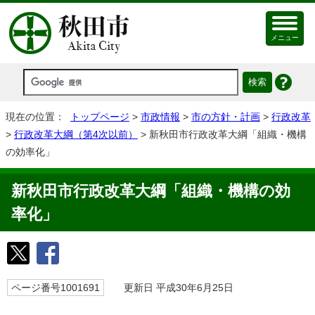
メニュー
現在の位置：
トップページ
>
市政情報
>
市の方針・計画
>
行政改革
>
行政改革大綱（第4次以前）
> 新秋田市行政改革大綱「組織・機構
の効率化」
新秋田市行政改革大綱「組織・機構の効
率化」
ページ番号1001691
更新日 平成30年6月25日