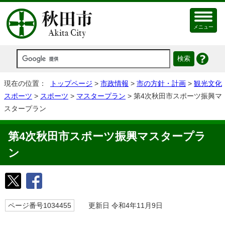
メニュー
現在の位置：
トップページ
>
市政情報
>
市の方針・計画
>
観光文化
スポーツ
>
スポーツ
>
マスタープラン
> 第4次秋田市スポーツ振興マ
スタープラン
第4次秋田市スポーツ振興マスタープラ
ン
ページ番号1034455
更新日 令和4年11月9日