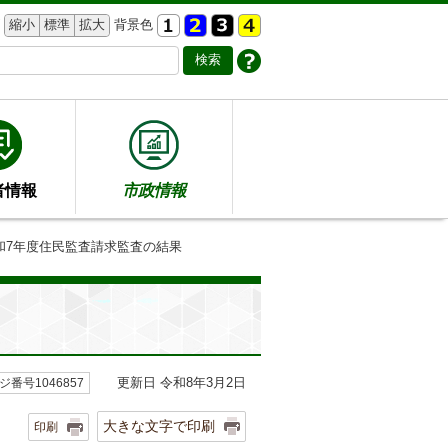
縮小
標準
拡大
背景色
者情報
市政情報
令和7年度住民監査請求監査の結果
更新日 令和8年3月2日
ジ番号1046857
大きな文字で印刷
印刷