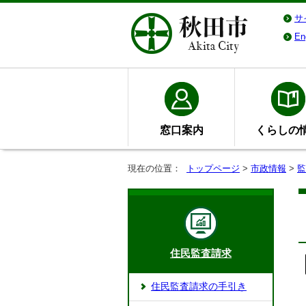
サ
En
窓口案内
くらしの
現在の位置：
トップページ
>
市政情報
>
監
住民監査請求
住民監査請求の手引き