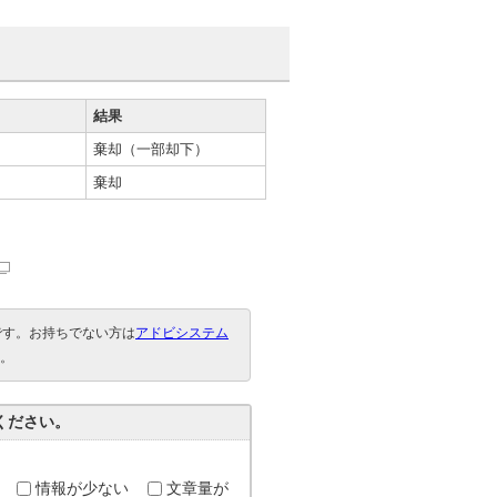
結果
棄却（一部却下）
棄却
要です。お持ちでない方は
アドビシステム
。
ください。
情報が少ない
文章量が