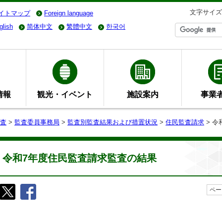
文字サイズ
イトマップ
Foreign language
glish
简体中文
繁體中文
한국어
情報
観光・イベント
施設案内
事業
査
>
監査委員事務局
>
監査別監査結果および措置状況
>
住民監査請求
> 
令和7年度住民監査請求監査の結果
ペー