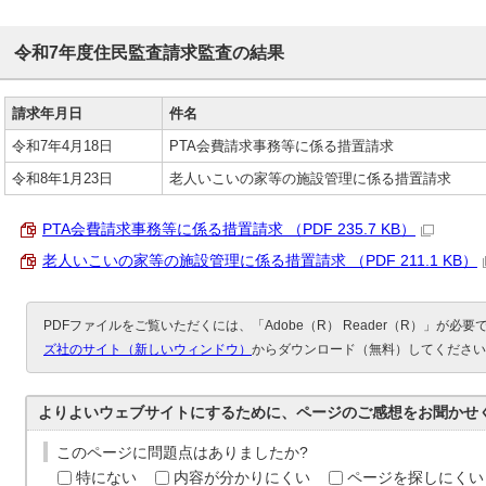
令和7年度住民監査請求監査の結果
請求年月日
件名
令和7年4月18日
PTA会費請求事務等に係る措置請求
令和8年1月23日
老人いこいの家等の施設管理に係る措置請求
PTA会費請求事務等に係る措置請求 （PDF 235.7 KB）
老人いこいの家等の施設管理に係る措置請求 （PDF 211.1 KB）
PDFファイルをご覧いただくには、「Adobe（R） Reader（R）」が必
ズ社のサイト（新しいウィンドウ）
からダウンロード（無料）してください
よりよいウェブサイトにするために、ページのご感想をお聞かせ
このページに問題点はありましたか?
特にない
内容が分かりにくい
ページを探しにくい