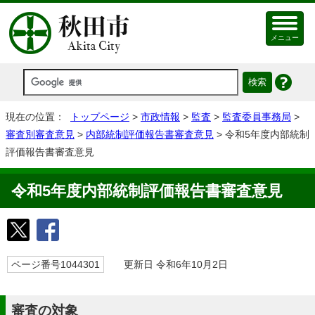
メニュー
現在の位置：
トップページ
>
市政情報
>
監査
>
監査委員事務局
>
審査別審査意見
>
内部統制評価報告書審査意見
> 令和5年度内部統制
評価報告書審査意見
令和5年度内部統制評価報告書審査意見
ページ番号1044301
更新日 令和6年10月2日
審査の対象