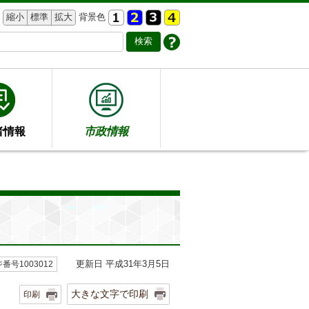
縮小
標準
拡大
背景色
者情報
市政情報
更新日 平成31年3月5日
番号1003012
大きな文字で印刷
印刷