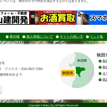
については、秋田市がその内容を保証するものではありません。
著作権
個人情報について
サイトの使い方
リンク集
秋田
秋
1号
秋
 ファクス：018-863-7284
ま
後5時15分まで
統
Copyright © Akita City, All Rights Reserved.