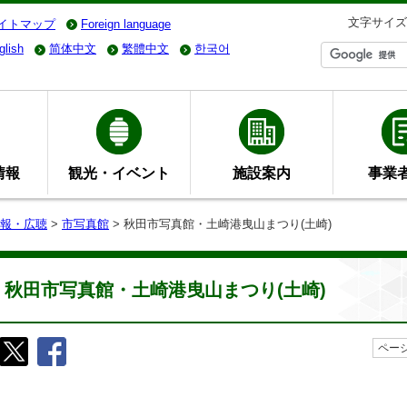
文字サイズ
イトマップ
Foreign language
glish
简体中文
繁體中文
한국어
情報
観光・イベント
施設案内
事業
報・広聴
>
市写真館
> 秋田市写真館・土崎港曳山まつり(土崎)
秋田市写真館・土崎港曳山まつり(土崎)
ページ