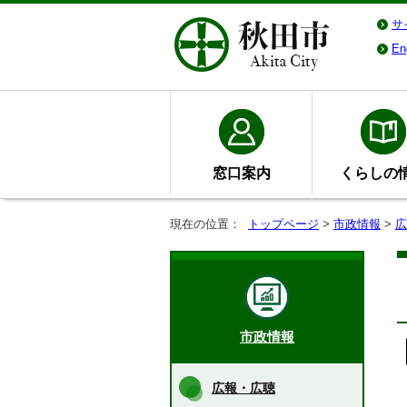
サ
En
窓口案内
くらしの
現在の位置：
トップページ
>
市政情報
>
広
市政情報
広報・広聴