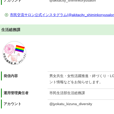
アカウント
@akitacity_shiminkoryusalon
市民交流サロン公式インスタグラム(@akitacity_shiminkoryusalon
生活総務課
発信内容
男女共生・女性活躍推進・絆づくり・L
ント情報などをお知らせします。
運用管理責任者
市民生活部生活総務課
アカウント
@jyokatu_kizuna_diversity