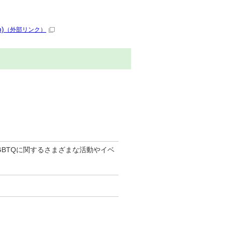
)
（外部リンク）
GBTQに関するさまざまな活動やイベ