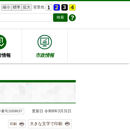
縮小
標準
拡大
背景色
者情報
市政情報
更新日 令和8年3月31日
番号1009637
大きな文字で印刷
印刷