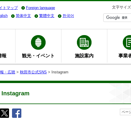
文字サイズ
イトマップ
Foreign language
glish
简体中文
繁體中文
한국어
情報
観光・イベント
施設案内
事業
報・広聴
>
秋田市公式SNS
> Instagram
Instagram
ページ