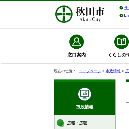
サ
En
窓口案内
くらしの
現在の位置：
トップページ
>
市政情報
>
広
市政情報
広報・広聴