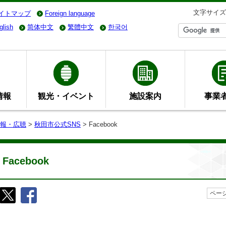
文字サイズ
イトマップ
Foreign language
glish
简体中文
繁體中文
한국어
情報
観光・イベント
施設案内
事業
報・広聴
>
秋田市公式SNS
> Facebook
Facebook
ページ