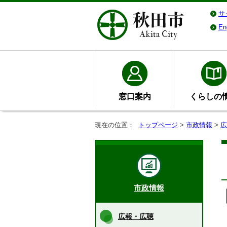
サ
En
窓口案内
くらしの
現在の位置：
トップページ
>
市政情報
>
広
市政情報
広報・広聴