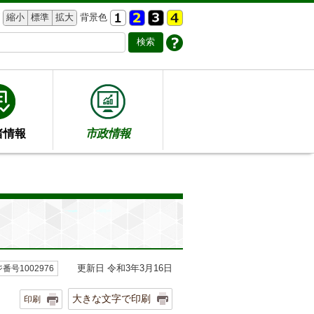
縮小
標準
拡大
背景色
者情報
市政情報
更新日 令和3年3月16日
番号1002976
大きな文字で印刷
印刷