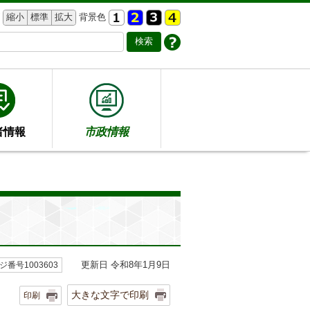
縮小
標準
拡大
背景色
者情報
市政情報
更新日 令和8年1月9日
ジ番号1003603
大きな文字で印刷
印刷