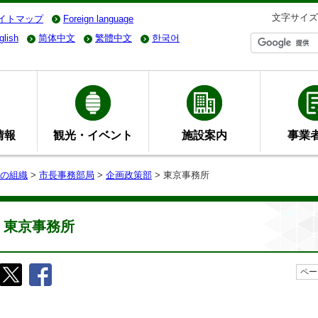
文字サイズ
イトマップ
Foreign language
glish
简体中文
繁體中文
한국어
情報
観光・イベント
施設案内
事業
の組織
>
市長事務部局
>
企画政策部
> 東京事務所
東京事務所
ペー