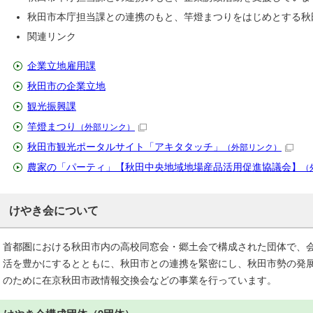
秋田市本庁担当課との連携のもと、竿燈まつりをはじめとする秋
関連リンク
企業立地雇用課
秋田市の企業立地
観光振興課
竿燈まつり
（外部リンク）
秋田市観光ポータルサイト「アキタタッチ」
（外部リンク）
農家の「パーティ」【秋田中央地域地場産品活用促進協議会】
（
けやき会について
首都圏における秋田市内の高校同窓会・郷土会で構成された団体で、
活を豊かにするとともに、秋田市との連携を緊密にし、秋田市勢の発
のために在京秋田市政情報交換会などの事業を行っています。