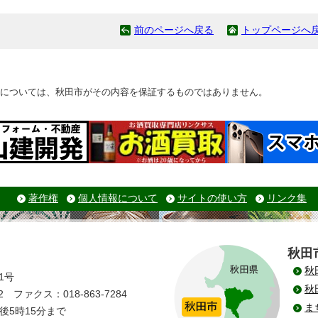
前のページへ戻る
トップページへ
については、秋田市がその内容を保証するものではありません。
著作権
個人情報について
サイトの使い方
リンク集
秋田
秋
1号
秋
 ファクス：018-863-7284
ま
後5時15分まで