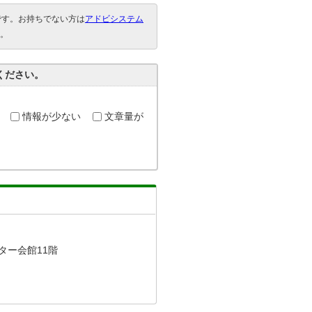
要です。お持ちでない方は
アドビシステム
。
ください。
情報が少ない
文章量が
ター会館11階