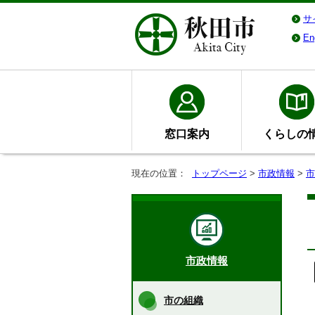
サ
En
窓口案内
くらしの
現在の位置：
トップページ
>
市政情報
>
市
市政情報
市の組織