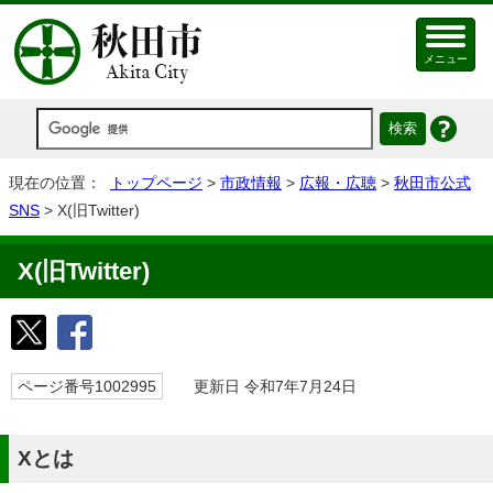
メニュー
現在の位置：
トップページ
>
市政情報
>
広報・広聴
>
秋田市公式
SNS
> X(旧Twitter)
X(旧Twitter)
ページ番号1002995
更新日 令和7年7月24日
X
とは