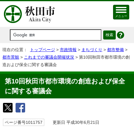
メニュー
現在の位置：
トップページ
>
市政情報
>
まちづくり
>
都市整備
>
都市景観
>
これまでの審議会開催状況
> 第10回秋田市都市環境の創
造および保全に関する審議会
第10回秋田市都市環境の創造および保全
に関する審議会
ページ番号1011757
更新日 平成30年6月21日