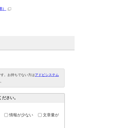
B）
要です。お持ちでない方は
アドビシステム
。
ください。
情報が少ない
文章量が