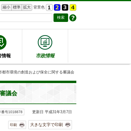
縮小
標準
拡大
背景色
者情報
市政情報
田市都市環境の創造および保全に関する審議会
る審議会
更新日 平成31年3月7日
番号1018878
大きな文字で印刷
印刷