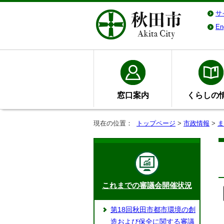
サ
En
窓口案内
くらしの
現在の位置：
トップページ
>
市政情報
>
ま
これまでの審議会開催状況
第18回秋田市都市環境の創
造および保全に関する審議