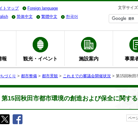
文字サイズ
イトマップ
Foreign language
glish
简体中文
繁體中文
한국어
情報
観光・イベント
施設案内
事業
ちづくり
>
都市整備
>
都市景観
>
これまでの審議会開催状況
> 第15回秋
第15回秋田市都市環境の創造および保全に関す
ページ