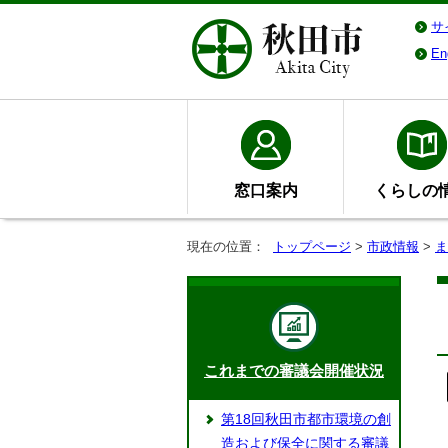
サ
En
窓口案内
くらしの
現在の位置：
トップページ
>
市政情報
>
ま
これまでの審議会開催状況
第18回秋田市都市環境の創
造および保全に関する審議