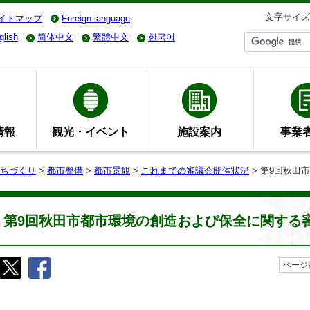
文字サイズ
イトマップ
Foreign language
glish
简体中文
繁體中文
한국어
情報
観光・イベント
施設案内
事業
ちづくり
>
都市整備
>
都市景観
>
これまでの審議会開催状況
> 第9回秋田
第9回秋田市都市環境の創造および保全に関する
ページ番