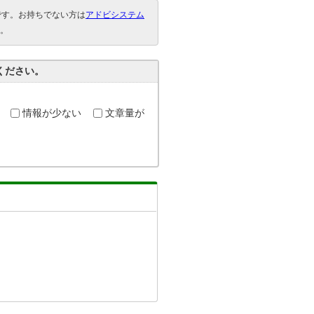
要です。お持ちでない方は
アドビシステム
。
ください。
情報が少ない
文章量が