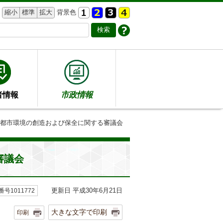
縮小
標準
拡大
背景色
者情報
市政情報
市都市環境の創造および保全に関する審議会
審議会
更新日 平成30年6月21日
号1011772
大きな文字で印刷
印刷