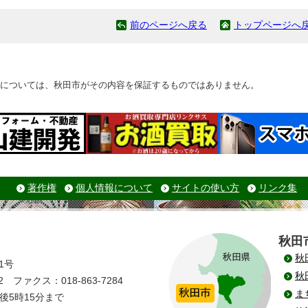
前のページへ戻る
トップページへ
については、秋田市がその内容を保証するものではありません。
著作権
個人情報について
サイトの使い方
リンク集
秋田
秋
1号
秋
 ファクス：018-863-7284
ま
後5時15分まで