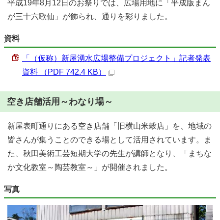
平成19年8月12日のお祭りでは、広場用地に「平成版まん
が三十六歌仙」が飾られ、通りを彩りました。
資料
「（仮称）新屋湧水広場整備プロジェクト」記者発表
資料 （PDF 742.4 KB）
空き店舗活用～わなり場～
新屋表町通りにある空き店舗「旧横山米穀店」を、地域の
皆さんが集うことのできる場として活用されています。ま
た、秋田美術工芸短期大学の先生が講師となり、「まちな
か文化教室～陶芸教室～」が開催されました。
写真