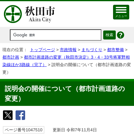
メニュー
現在の位置：
トップページ
>
市政情報
>
まちづくり
>
都市整備
>
都市計画
>
都市計画道路の変更（秋田市決定）3・4・33号将軍野相
染線ほか3路線（完了）
> 説明会の開催について（都市計画道路の変
更）
説明会の開催について（都市計画道路の
変更）
ページ番号1047510
更新日 令和7年11月4日