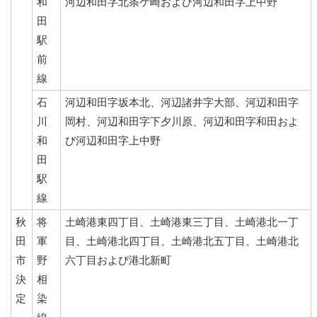
和
河辺和田字北条ケ崎および河辺和田字上中野
田
駅
前
線
石
河辺和田字坂本北、河辺諸井字大部、河辺和田字
川
岡村、河辺和田字下夕川原、河辺和田字和田およ
和
び河辺和田字上中野
田
駅
線
秋
将
土崎港東四丁目、土崎港東三丁目、土崎港北一丁
田
軍
目、土崎港北四丁目、土崎港北五丁目、土崎港北
市
野
六丁目および港北新町
決
相
定
染