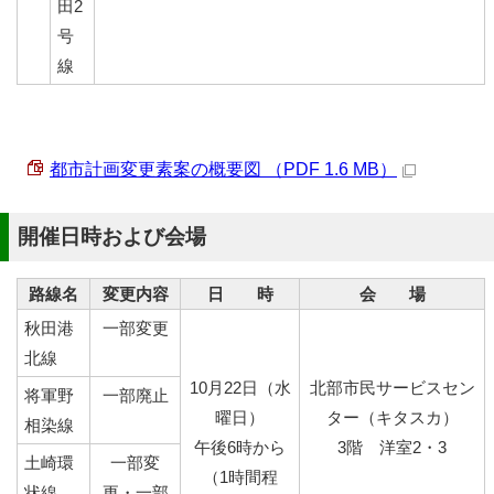
田2
号
線
都市計画変更素案の概要図 （PDF 1.6 MB）
開催日時および会場
路線名
変更内容
日 時
会 場
秋田港
一部変更
北線
10月22日（水
北部市民サービスセン
将軍野
一部廃止
曜日）
ター（キタスカ）
相染線
午後6時から
3階 洋室2・3
土崎環
一部変
（1時間程
状線
更・一部