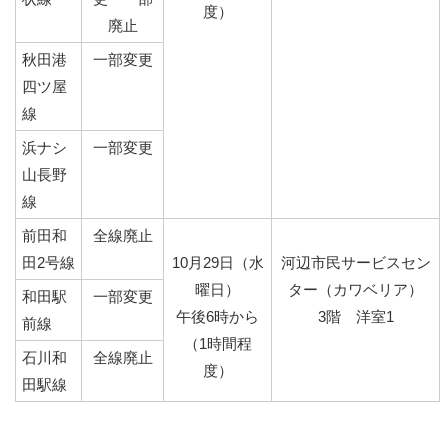
度）
廃止
秋田港
一部変更
四ツ屋
線
浜ナシ
一部変更
山長野
線
前田和
全線廃止
田2号線
10月29日（水
河辺市民サービスセン
曜日）
ター（カワベリア）
和田駅
一部変更
午後6時から
3階 洋室1
前線
（1時間程
石川和
全線廃止
度）
田駅線