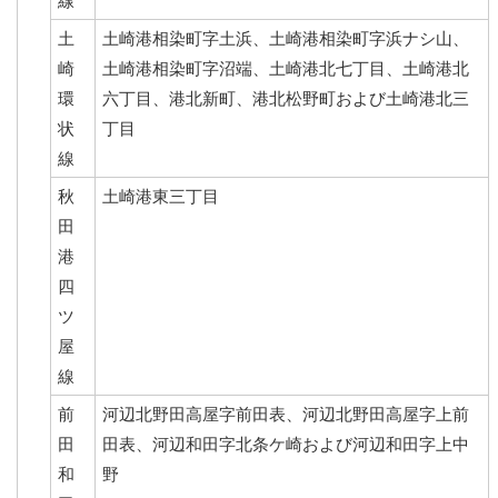
線
土
土崎港相染町字土浜、土崎港相染町字浜ナシ山、
崎
土崎港相染町字沼端、土崎港北七丁目、土崎港北
環
六丁目、港北新町、港北松野町および土崎港北三
状
丁目
線
秋
土崎港東三丁目
田
港
四
ツ
屋
線
前
河辺北野田高屋字前田表、河辺北野田高屋字上前
田
田表、河辺和田字北条ケ崎および河辺和田字上中
和
野