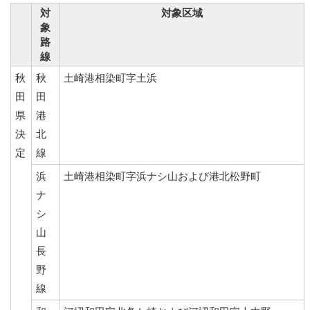
対
対象区域
象
路
線
秋
秋
土崎港相染町字土浜
田
田
県
港
決
北
定
線
浜
土崎港相染町字浜ナシ山および港北松野町
ナ
シ
山
長
野
線