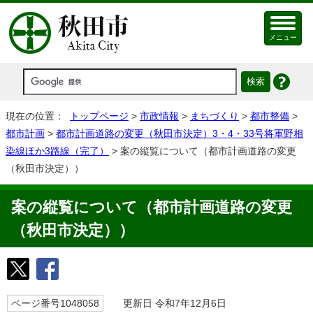
メニュー
現在の位置：
トップページ
>
市政情報
>
まちづくり
>
都市整備
>
都市計画
>
都市計画道路の変更（秋田市決定）3・4・33号将軍野相
染線ほか3路線（完了）
> 案の縦覧について（都市計画道路の変更
（秋田市決定））
案の縦覧について（都市計画道路の変更
（秋田市決定））
ページ番号1048058
更新日 令和7年12月6日