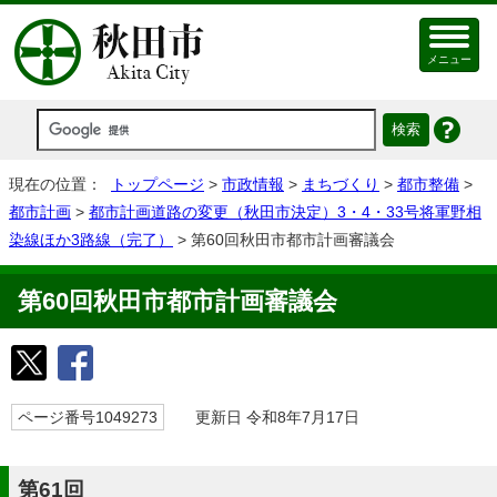
メニュー
現在の位置：
トップページ
>
市政情報
>
まちづくり
>
都市整備
>
都市計画
>
都市計画道路の変更（秋田市決定）3・4・33号将軍野相
染線ほか3路線（完了）
> 第60回秋田市都市計画審議会
第60回秋田市都市計画審議会
ページ番号1049273
更新日 令和8年7月17日
第61回