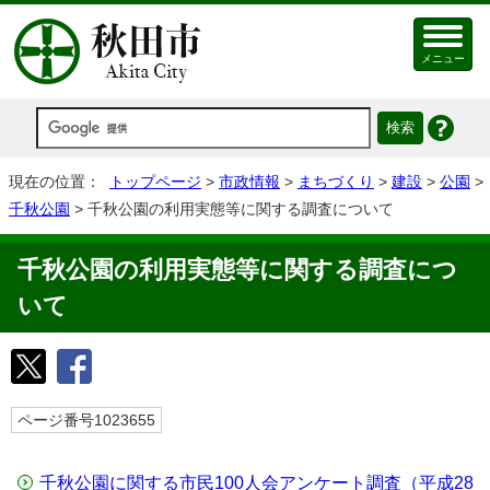
メニュー
現在の位置：
トップページ
>
市政情報
>
まちづくり
>
建設
>
公園
>
千秋公園
> 千秋公園の利用実態等に関する調査について
千秋公園の利用実態等に関する調査につ
いて
ページ番号1023655
千秋公園に関する市民100人会アンケート調査（平成28