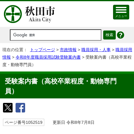
メニュー
現在の位置：
トップページ
>
市政情報
>
職員採用・人事
>
職員採用
情報
>
令和8年度職員採用試験受験案内書
> 受験案内書（高校卒業程
度・動物専門員）
受験案内書（高校卒業程度・動物専門
員）
ページ番号1052519
更新日 令和8年7月8日