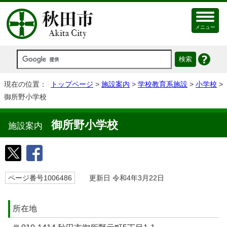
メニュー
現在の位置：
トップページ
>
施設案内
>
学校教育系施設
>
小学校
>
御所野小学校
御所野小学校
施設案内
ページ番号1006486
更新日 令和4年3月22日
所在地