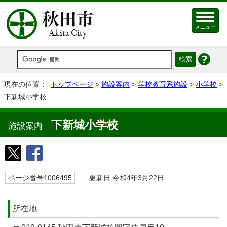
メニュー
現在の位置：
トップページ
>
施設案内
>
学校教育系施設
>
小学校
>
下新城小学校
下新城小学校
施設案内
ページ番号1006495
更新日 令和4年3月22日
所在地