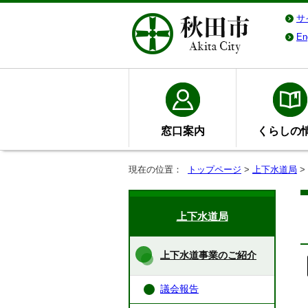
サ
En
窓口案内
くらしの
現在の位置：
トップページ
>
上下水道局
>
上下水道局
上下水道事業のご紹介
議会報告