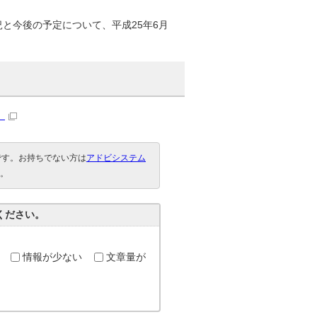
と今後の予定について、平成25年6月
）
要です。お持ちでない方は
アドビシステム
。
ください。
情報が少ない
文章量が