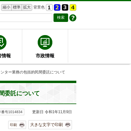
縮小
標準
拡大
背景色
者情報
市政情報
様センター業務の包括的民間委託について
民間委託について
更新日 令和1年11月9日
番号1014834
大きな文字で印刷
印刷