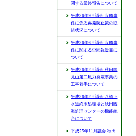
関する最終報告について
平成26年9月議会 収賄事
件に係る再発防止策の取
組状況について
平成26年6月議会 収賄事
件に関する中間報告書に
ついて
平成26年2月議会 秋田国
見山第二風力発電事業の
工事着手について
平成26年2月議会 八橋下
水道終末処理場と秋田臨
海処理センターの機能統
合について
平成25年11月議会 秋田