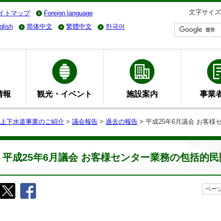
文字サイズ
イトマップ
Foreign language
glish
简体中文
繁體中文
한국어
情報
観光・イベント
施設案内
事業
上下水道事業のご紹介
>
議会報告
>
過去の報告
> 平成25年6月議会 お客
平成25年6月議会 お客様センター業務の包括的
ページ