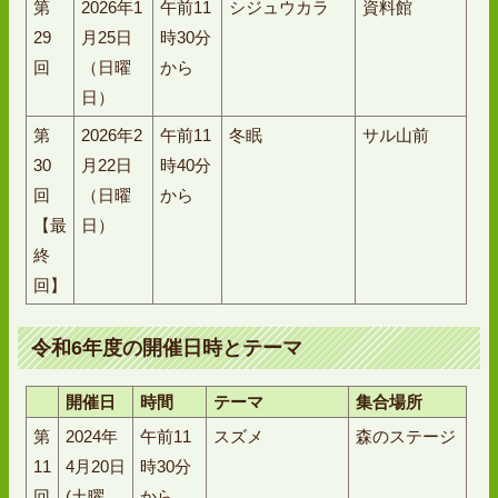
第
2026年1
午前11
シジュウカラ
資料館
29
月25日
時30分
回
（日曜
から
日）
第
2026年2
午前11
冬眠
サル山前
30
月22日
時40分
回
（日曜
から
【最
日）
終
回】
令和6年度の開催日時とテーマ
開催日
時間
テーマ
集合場所
第
2024年
午前11
スズメ
森のステージ
11
4月20日
時30分
回
(土曜
から