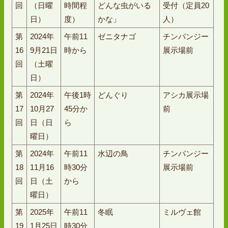
回
（日曜
時間程
どんな虫がいる
受付（定員20
日）
度）
かな」
人）
第
2024年
午前11
ゼニタナゴ
チンパンジー
16
9月21日
時から
展示場前
回
（土曜
日）
第
2024年
午後1時
どんぐり
アシカ展示場
17
10月27
45分か
前
回
日（日
ら
曜日）
第
2024年
午前11
水辺の鳥
チンパンジー
18
11月16
時30分
展示場前
回
日（土
から
曜日）
第
2025年
午前11
冬眠
ミルヴェ館
19
1月25日
時30分