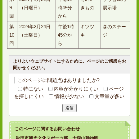
9
（日曜日）
時45分
きもの
展示場
回
から
第
2024年2月24日
午後1時
キツツ
森のステー
10
（土曜日）
45分か
キ
ジ
回
ら
よりよいウェブサイトにするために、ページのご感想をお
聞かせください。
このページに問題点はありましたか?
特にない
内容が分かりにくい
ページ
を探しにくい
情報が少ない
文章量が多い
送信
このページに関する
お問い合わせ
秋田市観光文化スポーツ部 大森山動物園