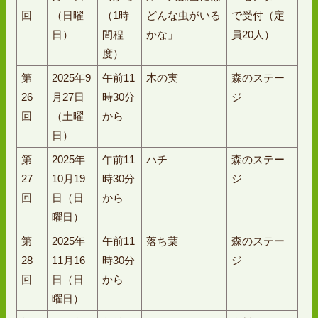
回
（日曜
（1時
どんな虫がいる
で受付（定
日）
間程
かな」
員20人）
度）
第
2025年9
午前11
木の実
森のステー
26
月27日
時30分
ジ
回
（土曜
から
日）
第
2025年
午前11
ハチ
森のステー
27
10月19
時30分
ジ
回
日（日
から
曜日）
第
2025年
午前11
落ち葉
森のステー
28
11月16
時30分
ジ
回
日（日
から
曜日）