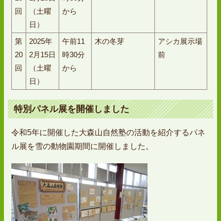
回
（土曜
から
日）
第
2025年
午前11
木の冬芽
アシカ展示場
20
2月15日
時30分
前
回
（土曜
から
日）
特別パネル展を開催しました
令和5年に開催した大森山自然塾の活動を紹介するパネ
ル展を雪の動物園期間に開催しました。