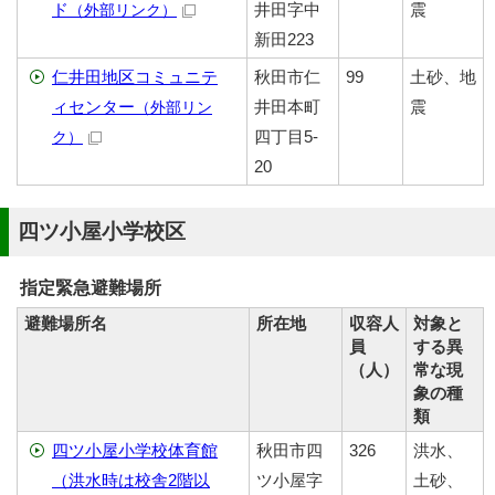
ド
井田字中
震
（外部リンク）
新田223
仁井田地区コミュニテ
秋田市仁
99
土砂、地
ィセンター
井田本町
震
（外部リン
四丁目5-
ク）
20
四ツ小屋小学校区
指定緊急避難場所
避難場所名
所在地
収容人
対象と
員
する異
（人）
常な現
象の種
類
四ツ小屋小学校体育館
秋田市四
326
洪水、
（洪水時は校舎2階以
ツ小屋字
土砂、