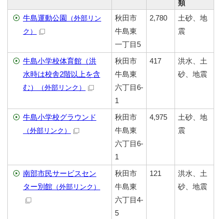
類
牛島運動公園
秋田市
2,780
土砂、地
（外部リン
牛島東
震
ク）
一丁目5
牛島小学校体育館（洪
秋田市
417
洪水、土
水時は校舎2階以上を含
牛島東
砂、地震
む）
六丁目6-
（外部リンク）
1
牛島小学校グラウンド
秋田市
4,975
土砂、地
牛島東
震
（外部リンク）
六丁目6-
1
南部市民サービスセン
秋田市
121
洪水、土
ター別館
牛島東
砂、地震
（外部リンク）
六丁目4-
5