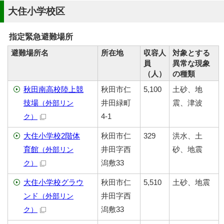
大住小学校区
指定緊急避難場所
避難場所名
所在地
収容人
対象とする
員
異常な現象
（人）
の種類
秋田南高校陸上競
秋田市仁
5,100
土砂、地
技場
井田緑町
震、津波
（外部リン
4-1
ク）
大住小学校2階体
秋田市仁
329
洪水、土
育館
井田字西
砂、地震
（外部リン
潟敷33
ク）
大住小学校グラウ
秋田市仁
5,510
土砂、地震
ンド
井田字西
（外部リン
潟敷33
ク）