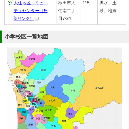
大住地区コミュニ
秋田市大
115
洪水、土
ティセンター
住南二丁
砂、地震
（外
目7-24
部リンク）
小学校区一覧地図