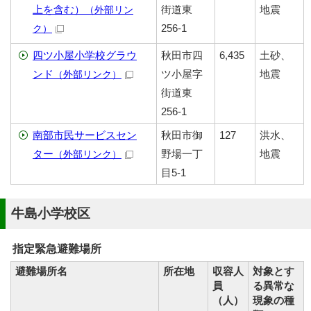
上を含む）
街道東
地震
（外部リン
256-1
ク）
四ツ小屋小学校グラウ
秋田市四
6,435
土砂、
ンド
ツ小屋字
地震
（外部リンク）
街道東
256-1
南部市民サービスセン
秋田市御
127
洪水、
ター
野場一丁
地震
（外部リンク）
目5-1
牛島小学校区
指定緊急避難場所
避難場所名
所在地
収容人
対象とす
員
る異常な
（人）
現象の種