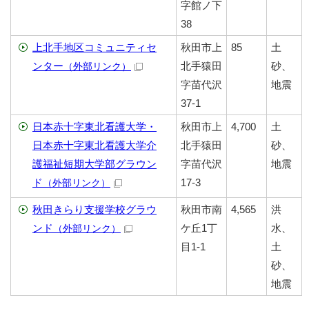
字館ノ下
38
上北手地区コミュニティセ
秋田市上
85
土
ンター
北手猿田
砂、
（外部リンク）
字苗代沢
地震
37-1
日本赤十字東北看護大学・
秋田市上
4,700
土
日本赤十字東北看護大学介
北手猿田
砂、
護福祉短期大学部グラウン
字苗代沢
地震
ド
17-3
（外部リンク）
秋田きらり支援学校グラウ
秋田市南
4,565
洪
ンド
ケ丘1丁
水、
（外部リンク）
目1-1
土
砂、
地震