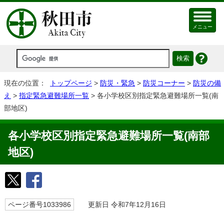
メニュー
現在の位置：
トップページ
>
防災・緊急
>
防災コーナー
>
防災の備
え
>
指定緊急避難場所一覧
> 各小学校区別指定緊急避難場所一覧(南
部地区)
各小学校区別指定緊急避難場所一覧(南部
地区)
ページ番号1033986
更新日 令和7年12月16日