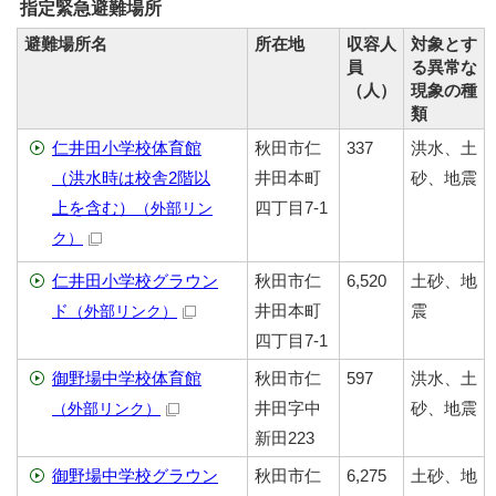
指定緊急避難場所
避難場所名
所在地
収容人
対象とす
員
る異常な
（人）
現象の種
類
仁井田小学校体育館
秋田市仁
337
洪水、土
（洪水時は校舎2階以
井田本町
砂、地震
上を含む）
四丁目7-1
（外部リン
ク）
仁井田小学校グラウン
秋田市仁
6,520
土砂、地
ド
井田本町
震
（外部リンク）
四丁目7-1
御野場中学校体育館
秋田市仁
597
洪水、土
井田字中
砂、地震
（外部リンク）
新田223
御野場中学校グラウン
秋田市仁
6,275
土砂、地