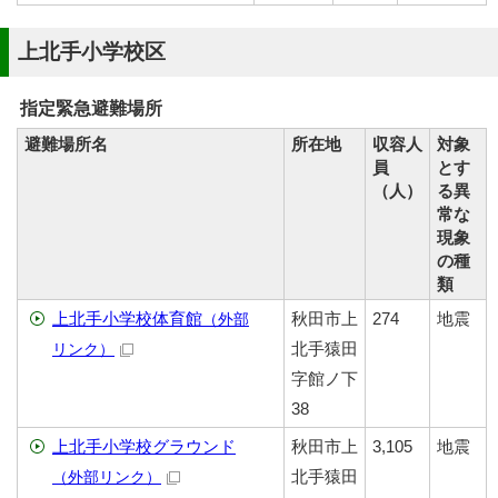
上北手小学校区
指定緊急避難場所
避難場所名
所在地
収容人
対象
員
とす
（人）
る異
常な
現象
の種
類
上北手小学校体育館
秋田市上
274
地震
（外部
北手猿田
リンク）
字館ノ下
38
上北手小学校グラウンド
秋田市上
3,105
地震
北手猿田
（外部リンク）