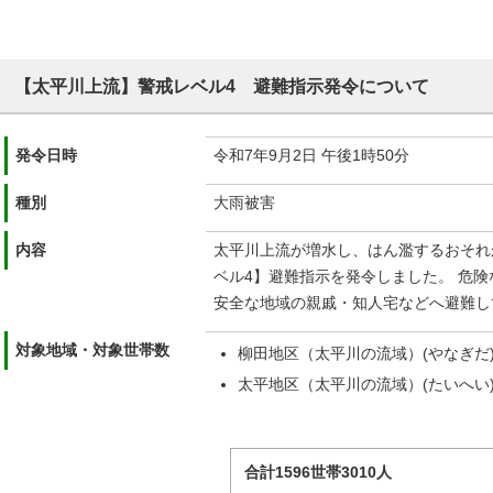
【太平川上流】警戒レベル4 避難指示発令について
発令日時
令和7年9月2日 午後1時50分
種別
大雨被害
内容
太平川上流が増水し、はん濫するおそれ
ベル4】避難指示を発令しました。 危
安全な地域の親戚・知人宅などへ避難し
対象地域・対象世帯数
柳田地区（太平川の流域）(やなぎだ)：
太平地区（太平川の流域）(たいへい)：
合計1596世帯3010人