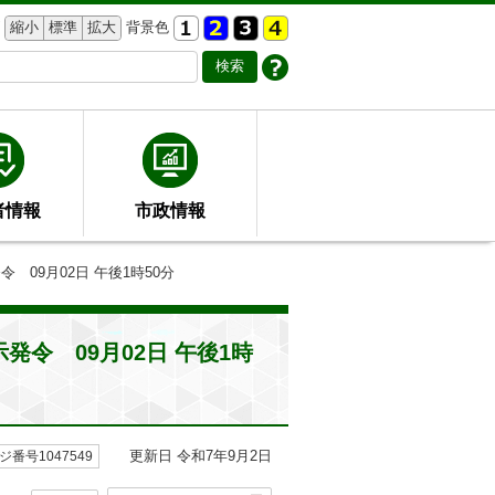
縮小
標準
拡大
背景色
者情報
市政情報
09月02日 午後1時50分
令 09月02日 午後1時
更新日 令和7年9月2日
ジ番号1047549