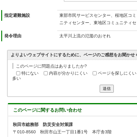
指定避難施設
東部市民サービスセンター、桜地区コミ
ニティセンター、東地区コミュニティセ
発令理由
太平川上流の氾濫のおそれ
よりよいウェブサイトにするために、ページのご感想をお聞かせ
このページに問題点はありましたか?
特にない
内容が分かりにくい
ページを探しにくい
多い
送信
このページに関する
お問い合わせ
秋田市総務部 防災安全対策課
〒010-8560 秋田市山王一丁目1番1号 本庁舎3階