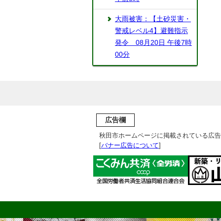
大雨被害：【土砂災害・
警戒レベル4】避難指示
発令 08月20日 午後7時
00分
広告欄
秋田市ホームページに掲載されている広告
[
バナー広告について
]