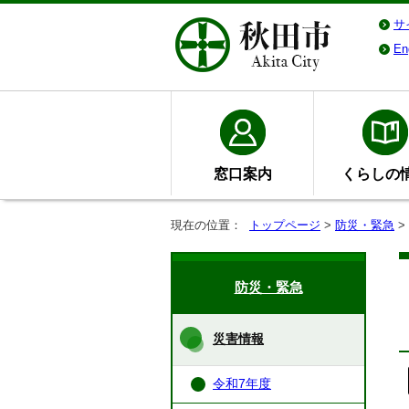
サ
En
窓口案内
くらしの
現在の位置：
トップページ
>
防災・緊急
>
防災・緊急
災害情報
令和7年度