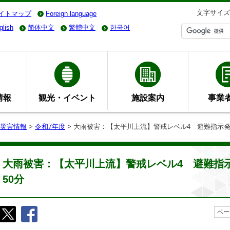
文字サイズ
イトマップ
Foreign language
glish
简体中文
繁體中文
한국어
情報
観光・イベント
施設案内
事業
災害情報
>
令和7年度
> 大雨被害：【太平川上流】警戒レベル4 避難指示発令 
大雨被害：【太平川上流】警戒レベル4 避難指示発
50分
ペー