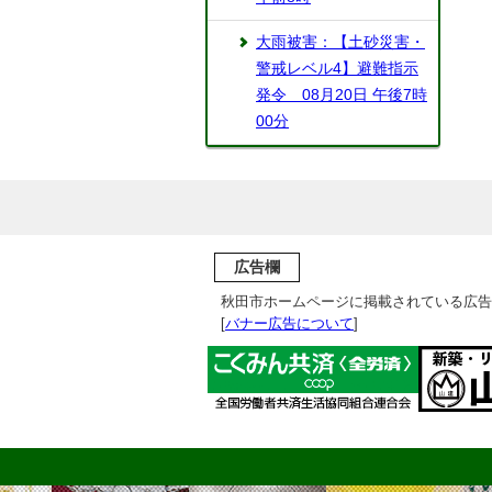
大雨被害：【土砂災害・
警戒レベル4】避難指示
発令 08月20日 午後7時
00分
広告欄
秋田市ホームページに掲載されている広告
[
バナー広告について
]