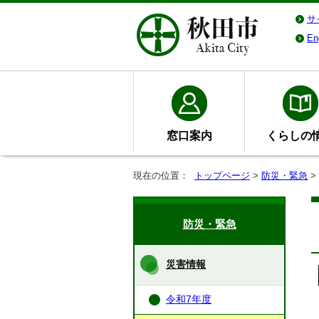
サ
En
窓口案内
くらしの
現在の位置：
トップページ
>
防災・緊急
>
防災・緊急
災害情報
令和7年度