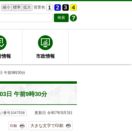
縮小
標準
拡大
背景色
者情報
市政情報
 午前9時30分
3日 午前9時30分
更新日 令和7年9月3日
ジ番号1047558
大きな文字で印刷
印刷