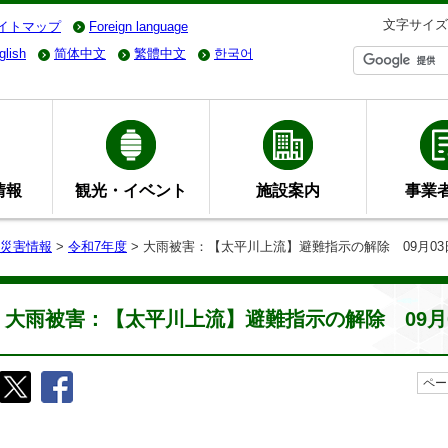
文字サイズ
イトマップ
Foreign language
glish
简体中文
繁體中文
한국어
情報
観光・イベント
施設案内
事業
災害情報
>
令和7年度
> 大雨被害：【太平川上流】避難指示の解除 09月03日
大雨被害：【太平川上流】避難指示の解除 09月0
ペー