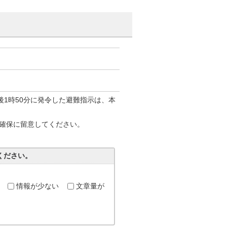
後1時50分に発令した避難指示は、本
確保に留意してください。
ください。
情報が少ない
文章量が