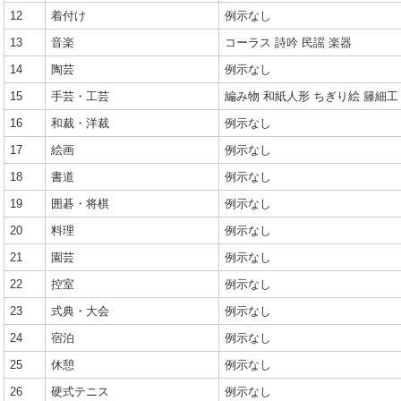
12
着付け
例示なし
13
音楽
コーラス 詩吟 民謡 楽器
14
陶芸
例示なし
15
手芸・工芸
編み物 和紙人形 ちぎり絵 籐細工
16
和裁・洋裁
例示なし
17
絵画
例示なし
18
書道
例示なし
19
囲碁・将棋
例示なし
20
料理
例示なし
21
園芸
例示なし
22
控室
例示なし
23
式典・大会
例示なし
24
宿泊
例示なし
25
休憩
例示なし
26
硬式テニス
例示なし