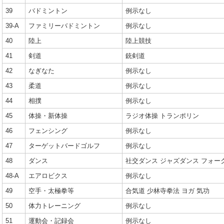
39
バドミントン
例示なし
39-A
ファミリーバドミントン
例示なし
40
陸上
陸上競技
41
剣道
銃剣道
42
なぎなた
例示なし
43
柔道
例示なし
44
相撲
例示なし
45
体操・新体操
ラジオ体操 トランポリン
46
フェンシング
例示なし
47
ターゲットバードゴルフ
例示なし
48
ダンス
社交ダンス ジャズダンス フォー
48-A
エアロビクス
例示なし
49
空手・太極拳等
合気道 少林寺拳法 ヨガ 気功
50
体力トレーニング
例示なし
51
運動会・記録会
例示なし