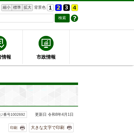
縮小
標準
拡大
背景色
者情報
市政情報
更新日 令和8年4月1日
ジ番号1002692
大きな文字で印刷
印刷