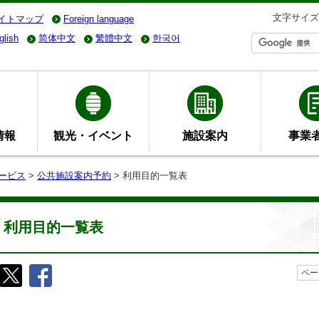
文字サイズ
イトマップ
Foreign language
glish
简体中文
繁體中文
한국어
情報
観光・イベント
施設案内
事業
ービス
>
公共施設案内予約
> 利用目的一覧表
利用目的一覧表
ペー