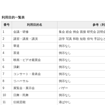
利用目的一覧表
番号
利用目的名
参考（利
1
会議・研修
集会 総会 例会 面接 研究会 説明
2
講習・講座・講演
語学 写真 和歌 短歌 俳句 手
3
華道
例示なし
4
茶道
例示なし
5
映画・ビデオ鑑賞会
例示なし
6
演劇
例示なし
7
コンサート・発表会
例示なし
8
リハーサル
例示なし
9
展覧会・展示会
バザー
10
日舞・民舞
例示なし
11
伝統芸能
港ばやし