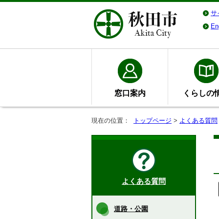
サ
En
窓口案内
くらしの
現在の位置：
トップページ
>
よくある質問
よくある質問
道路・公園