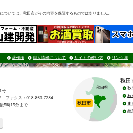
については、秋田市がその内容を保証するものではありません。
著作権
個人情報について
サイトの使い方
リンク集
秋田
秋
1号
秋
 ファクス：018-863-7284
ま
後5時15分まで
統