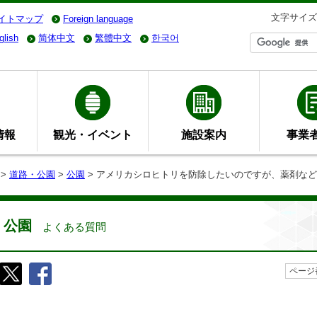
文字サイズ
イトマップ
Foreign language
glish
简体中文
繁體中文
한국어
情報
観光・イベント
施設案内
事業
>
道路・公園
>
公園
> アメリカシロヒトリを防除したいのですが、薬剤な
公園
よくある質問
ページ番