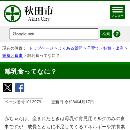
メニュー
現在の位置：
トップページ
>
よくある質問
>
子育て・妊娠・出産
>
栄養と食事
> 離乳食ってなに？
離乳食ってなに？
ページ番号1012979
更新日 令和8年4月17日
赤ちゃんは、産まれたときは母乳や育児用ミルクのみの食
事ですが、成長とともに不足してくるエネルギーや栄養素