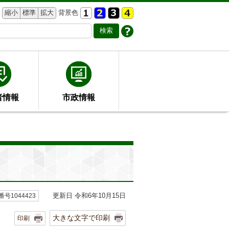
縮小
標準
拡大
背景色
者情報
市政情報
更新日 令和6年10月15日
号1044423
大きな文字で印刷
印刷