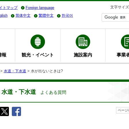
文字サイズ
イトマップ
Foreign language
glish
简体中文
繁體中文
한국어
情報
観光・イベント
施設案内
事業
>
水道・下水道
> 水が出ないときは?
水道・下水道
よくある質問
ページ番