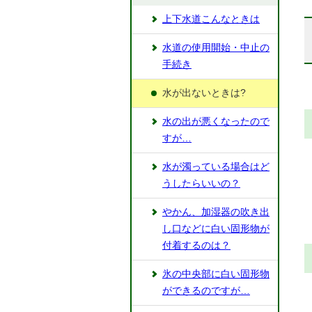
上下水道こんなときは
水道の使用開始・中止の
手続き
水が出ないときは?
水の出が悪くなったので
すが…
水が濁っている場合はど
うしたらいいの？
やかん、加湿器の吹き出
し口などに白い固形物が
付着するのは？
氷の中央部に白い固形物
ができるのですが…