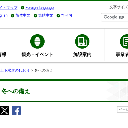
文字サイズ
イトマップ
Foreign language
glish
简体中文
繁體中文
한국어
情報
観光・イベント
施設案内
事業
上下水道のしおり
> 冬への備え
冬への備え
ページ