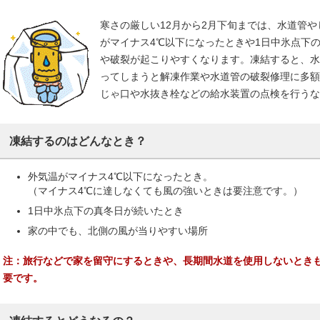
寒さの厳しい12月から2月下旬までは、水道管
がマイナス4℃以下になったときや1日中氷点下
や破裂が起こりやすくなります。凍結すると、水
ってしまうと解凍作業や水道管の破裂修理に多額
じゃ口や水抜き栓などの給水装置の点検を行うな
凍結するのはどんなとき？
外気温がマイナス4℃以下になったとき。
（マイナス4℃に達しなくても風の強いときは要注意です。）
1日中氷点下の真冬日が続いたとき
家の中でも、北側の風が当りやすい場所
注：旅行などで家を留守にするときや、長期間水道を使用しないとき
要です。