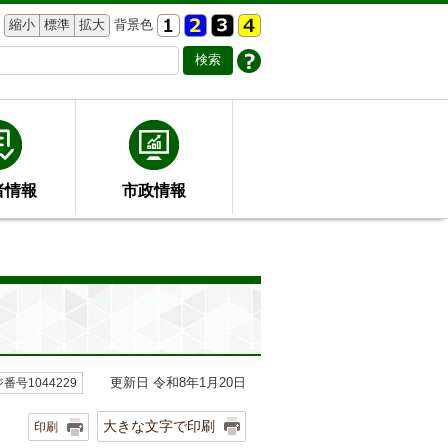
縮小
標準
拡大
背景色
者情報
市政情報
更新日 令和8年1月20日
番号1044229
大きな文字で印刷
印刷