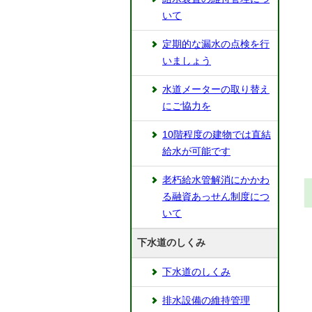
いて
定期的な漏水の点検を行
いましょう
水道メーターの取り替え
にご協力を
10階程度の建物では直結
給水が可能です
老朽給水管解消にかかわ
る融資あっせん制度につ
いて
下水道のしくみ
下水道のしくみ
排水設備の維持管理