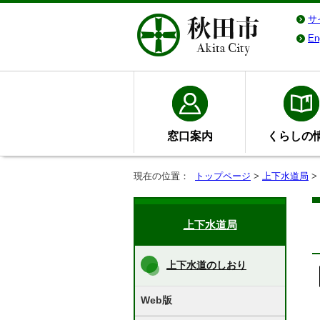
サ
En
窓口案内
くらしの
現在の位置：
トップページ
>
上下水道局
>
上下水道局
上下水道のしおり
Web版