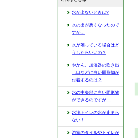
水が出ないときは?
水の出が悪くなったので
すが…
水が濁っている場合はど
うしたらいいの？
やかん、加湿器の吹き出
し口などに白い固形物が
付着するのは？
氷の中央部に白い固形物
ができるのですが…
水洗トイレの水が止まら
ない！
浴室のタイルやトイレが