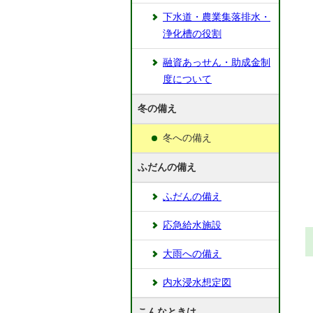
下水道・農業集落排水・
浄化槽の役割
融資あっせん・助成金制
度について
冬の備え
冬への備え
ふだんの備え
ふだんの備え
応急給水施設
大雨への備え
内水浸水想定図
こんなときは