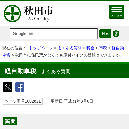
メニュー
現在の位置：
トップページ
>
よくある質問
>
税金
>
市税
>
軽自動
車税
> 秋田市に住民票がなくても原付バイクの登録はできますか。
軽自動車税
よくある質問
ページ番号1002821
更新日 平成31年3月6日