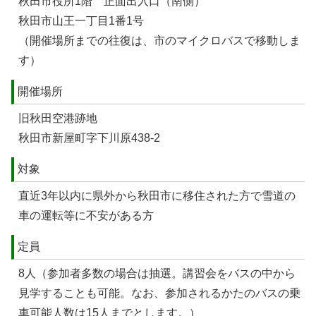
秋田市役所1階 正面出入口（南側）
秋田市山王一丁目1番1号
（開催場所までの往復は、市のマイクロバスで移動しま
す）
開催場所
旧秋田空港跡地
秋田市新屋町字下川原438-2
対象
直近3年以内に県外から秋田市に移住された方で雪道の
車の運転等に不安がある方
定員
8人（参加者多数の場合は抽選。講習会をバスの中から
見学することも可能。なお、参加されるかたのバスの乗
車可能人数は15人までとします。）