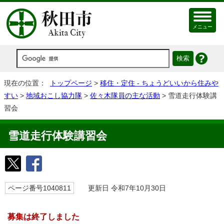
メニュー
現在の位置：
トップページ
>
移住・定住 - ちょうどいいから住みや
すい
>
地域おこし協力隊
>
佐々木隊員の主な活動
> 雪道走行体験講
習会
雪道走行体験講習会
ページ番号1040811
更新日 令和7年10月30日
募集は終了しました