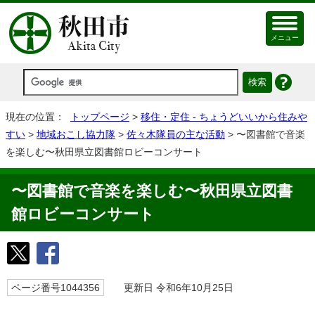
メニュー
現在の位置：
トップページ
>
移住・定住 - ちょうどいいから住みや
すい
>
地域おこし協力隊
>
佐々木隊員の主な活動
> 〜図書館で音楽
を楽しむ〜秋田県立図書館ロビーコンサート
〜図書館で音楽を楽しむ〜秋田県立図書
館ロビーコンサート
ページ番号1044356
更新日 令和6年10月25日