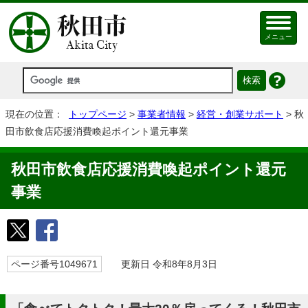
メニュー
現在の位置：
トップページ
>
事業者情報
>
経営・創業サポート
> 秋
田市飲食店応援消費喚起ポイント還元事業
秋田市飲食店応援消費喚起ポイント還元
事業
ページ番号1049671
更新日 令和8年8月3日