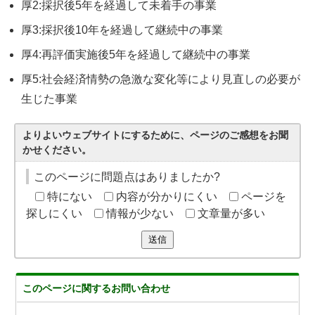
厚2:採択後5年を経過して未着手の事業
厚3:採択後10年を経過して継続中の事業
厚4:再評価実施後5年を経過して継続中の事業
厚5:社会経済情勢の急激な変化等により見直しの必要が
生じた事業
よりよいウェブサイトにするために、ページのご感想をお聞
かせください。
このページに問題点はありましたか?
特にない
内容が分かりにくい
ページを
探しにくい
情報が少ない
文章量が多い
送信
このページに関する
お問い合わせ