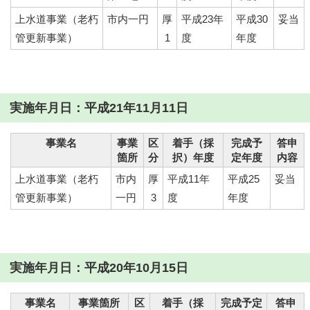
上水道事業（老朽
市内一円
厚
平成23年
平成30
妥当
管更新事業）
1
度
年度
実施年月日：平成21年11月11日
事業名
事業
区
着手（採
完成予
答申
箇所
分
択）年度
定年度
内容
上水道事業（老朽
市内
厚
平成11年
平成25
妥当
管更新事業）
一円
3
度
年度
実施年月日：平成20年10月15日
事業名
事業箇所
区
着手（採
完成予定
答申