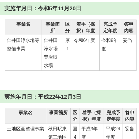
実施年月日：令和5年11月20日
事業名
事業箇
区
着手（採
完成予
答申
所
分
択）年度
定年度
内容
仁井田浄水場等
仁井田
厚
令和6年度
令和8年
妥当
整備事業
浄水場
1
度
豊岩取
水場
実施年月日：平成22年12月3日
事業名
事業箇所
区
着手（採
完成予
答申
分
択）年度
定年度
内容
土地区画整理事業
秋田駅東
国
平成3年
平成24
妥当
第三地区
4
度
年度