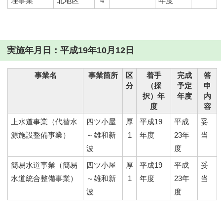
理事業
北地区
4
年度
実施年月日：平成19年10月12日
事業名
事業箇所
区
着手
完成
答
分
（採
予定
申
択）年
年度
内
度
容
上水道事業（代替水
四ツ小屋
厚
平成19
平成
妥
源施設整備事業）
～雄和新
1
年度
23年
当
波
度
簡易水道事業（簡易
四ツ小屋
厚
平成19
平成
妥
水道統合整備事業）
～雄和新
1
年度
23年
当
波
度