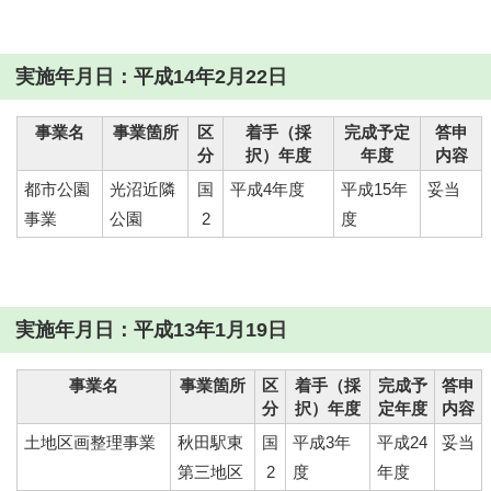
実施年月日：平成14年2月22日
事業名
事業箇所
区
着手（採
完成予定
答申
分
択）年度
年度
内容
都市公園
光沼近隣
国
平成4年度
平成15年
妥当
事業
公園
2
度
実施年月日：平成13年1月19日
事業名
事業箇所
区
着手（採
完成予
答申
分
択）年度
定年度
内容
土地区画整理事業
秋田駅東
国
平成3年
平成24
妥当
第三地区
2
度
年度