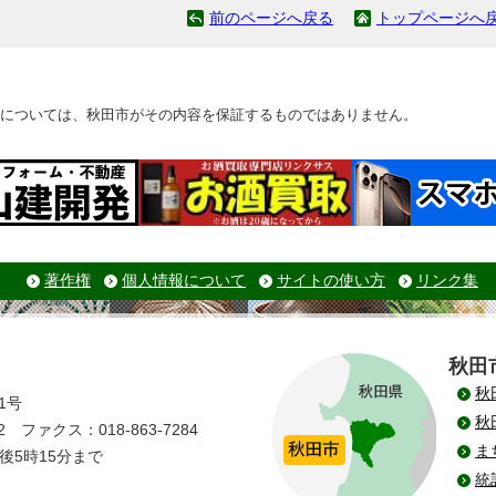
前のページへ戻る
トップページへ
については、秋田市がその内容を保証するものではありません。
著作権
個人情報について
サイトの使い方
リンク集
秋田
秋
1号
秋
 ファクス：018-863-7284
ま
後5時15分まで
統