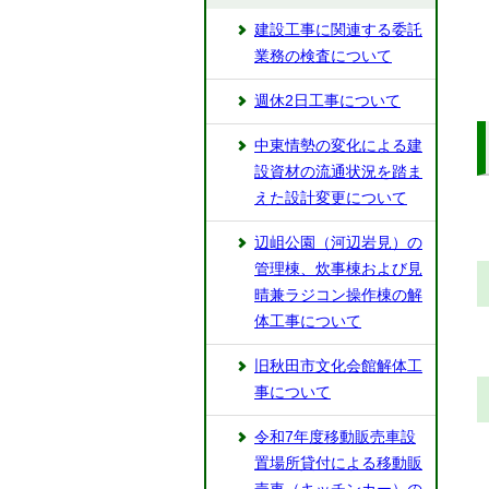
建設工事に関連する委託
業務の検査について
週休2日工事について
中東情勢の変化による建
設資材の流通状況を踏ま
えた設計変更について
辺岨公園（河辺岩見）の
管理棟、炊事棟および見
晴兼ラジコン操作棟の解
体工事について
旧秋田市文化会館解体工
事について
令和7年度移動販売車設
置場所貸付による移動販