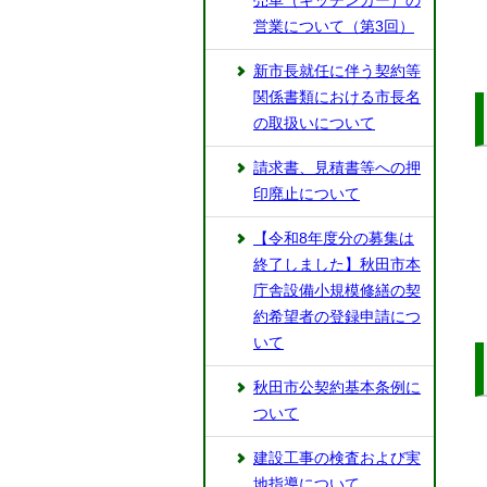
売車（キッチンカー）の
営業について（第3回）
新市長就任に伴う契約等
関係書類における市長名
の取扱いについて
請求書、見積書等への押
印廃止について
【令和8年度分の募集は
終了しました】秋田市本
庁舎設備小規模修繕の契
約希望者の登録申請につ
いて
秋田市公契約基本条例に
ついて
建設工事の検査および実
地指導について