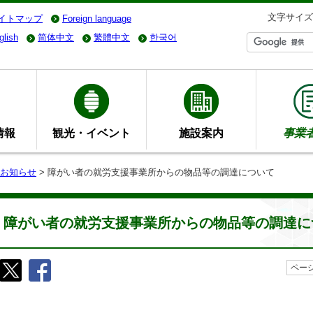
文字サイズ
イトマップ
Foreign language
glish
简体中文
繁體中文
한국어
情報
観光・イベント
施設案内
事業
お知らせ
> 障がい者の就労支援事業所からの物品等の調達について
障がい者の就労支援事業所からの物品等の調達に
ページ