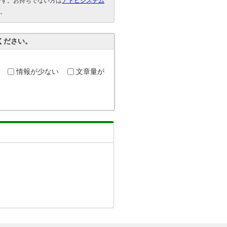
要です。お持ちでない方は
アドビシステム
。
ください。
情報が少ない
文章量が