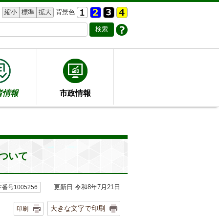
縮小
標準
拡大
背景色
者情報
市政情報
ついて
更新日 令和8年7月21日
番号1005256
大きな文字で印刷
印刷