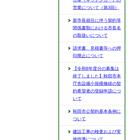
売車（キッチンカー）の
営業について（第3回）
新市長就任に伴う契約等
関係書類における市長名
の取扱いについて
請求書、見積書等への押
印廃止について
【令和8年度分の募集は
終了しました】秋田市本
庁舎設備小規模修繕の契
約希望者の登録申請につ
いて
秋田市公契約基本条例に
ついて
建設工事の検査および実
地指導について