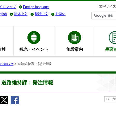
文字サイズ
イトマップ
Foreign language
glish
简体中文
繁體中文
한국어
情報
観光・イベント
施設案内
事業
お知らせ
> 道路維持課：発注情報
道路維持課：発注情報
ページ番