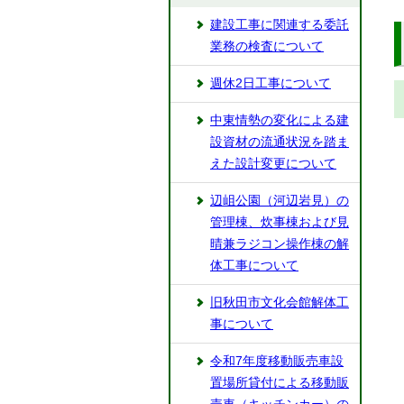
建設工事に関連する委託
業務の検査について
週休2日工事について
中東情勢の変化による建
設資材の流通状況を踏ま
えた設計変更について
辺岨公園（河辺岩見）の
管理棟、炊事棟および見
晴兼ラジコン操作棟の解
体工事について
旧秋田市文化会館解体工
事について
令和7年度移動販売車設
置場所貸付による移動販