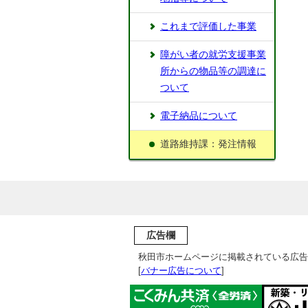
これまで評価した事業
障がい者の就労支援事業
所からの物品等の調達に
ついて
電子納品について
道路維持課：発注情報
広告欄
秋田市ホームページに掲載されている広告
[
バナー広告について
]