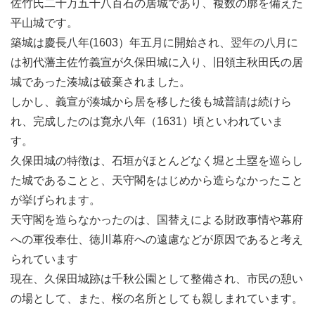
佐竹氏二十万五千八百石の居城であり、複数の廓を備えた
平山城です。
築城は慶長八年(1603）年五月に開始され、翌年の八月に
は初代藩主佐竹義宣が久保田城に入り、旧領主秋田氏の居
城であった湊城は破棄されました。
しかし、義宣が湊城から居を移した後も城普請は続けら
れ、完成したのは寛永八年（1631）頃といわれていま
す。
久保田城の特徴は、石垣がほとんどなく堀と土塁を巡らし
た城であることと、天守閣をはじめから造らなかったこと
が挙げられます。
天守閣を造らなかったのは、国替えによる財政事情や幕府
への軍役奉仕、徳川幕府への遠慮などが原因であると考え
られています
現在、久保田城跡は千秋公園として整備され、市民の憩い
の場として、また、桜の名所としても親しまれています。