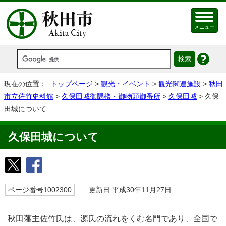
メニュー
現在の位置：
トップページ
>
観光・イベント
>
観光関連施設
>
秋田
市立佐竹史料館
>
久保田城御隅櫓・御物頭御番所
>
久保田城
> 久保
田城について
久保田城について
ページ番号1002300
更新日 平成30年11月27日
秋田藩主佐竹氏は、源氏の流れをくむ名門であり、全国で