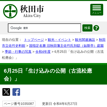
メニュー
現在の位置：
トップページ
>
観光・イベント
>
観光関連施設
>
秋田
市立佐竹史料館
>
国指定名勝 旧秋田藩主佐竹氏別邸（如斯亭）庭園
>
季節・行事の写真
>
令和4年度
> 6月25日「生け込みの公開（古流
松應会）」
6月25日「生け込みの公開（古流松應
会）」
ページ番号1035087
更新日 令和4年6月27日